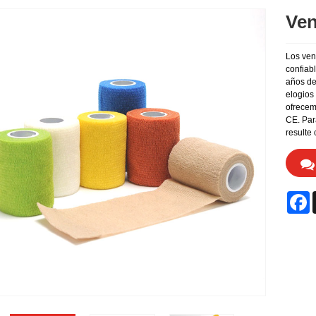
Ven
Los ven
confiab
años de
elogios
ofrecem
CE. Par
resulte
F