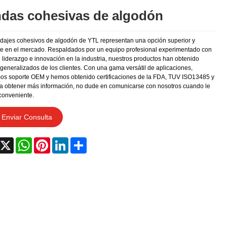
das cohesivas de algodón
dajes cohesivos de algodón de YTL representan una opción superior y
le en el mercado. Respaldados por un equipo profesional experimentado con
 liderazgo e innovación en la industria, nuestros productos han obtenido
 generalizados de los clientes. Con una gama versátil de aplicaciones,
os soporte OEM y hemos obtenido certificaciones de la FDA, TUV ISO13485 y
a obtener más información, no dude en comunicarse con nosotros cuando le
 conveniente.
Enviar Consulta
acebook
X
WhatsApp
Pinterest
LinkedIn
Share