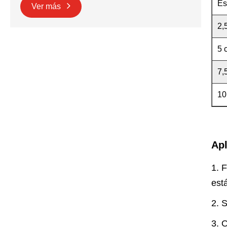
Es
Ver más
2,
5 
7,
10
Apl
1. 
est
2. 
3. 