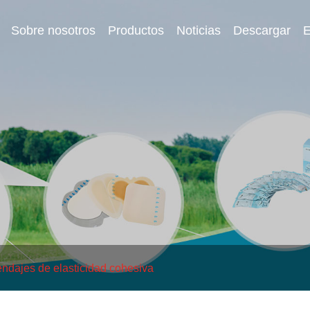
Sobre nosotros
Productos
Noticias
Descargar
E
ndajes de elasticidad cohesiva