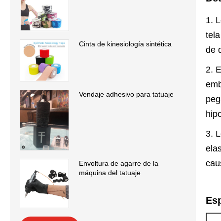
1. 
tel
Cinta de kinesiología sintética
de 
2. 
emb
Vendaje adhesivo para tatuaje
peg
hip
3. 
ela
cau
Envoltura de agarre de la
máquina del tatuaje
Esp