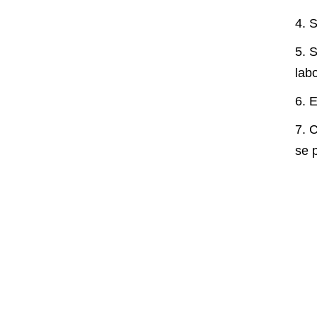
4. 
5. 
lab
6. 
7. 
se 