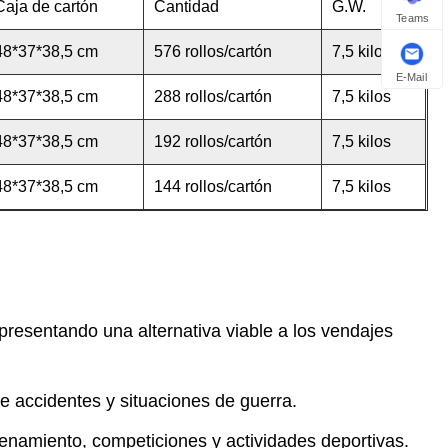
Caja de cartón
Cantidad
G.W.
Teams
48*37*38,5 cm
576 rollos/cartón
7,5 kilos
E-Mail
48*37*38,5 cm
288 rollos/cartón
7,5 kilos
48*37*38,5 cm
192 rollos/cartón
7,5 kilos
48*37*38,5 cm
144 rollos/cartón
7,5 kilos
presentando una alternativa viable a los vendajes
e accidentes y situaciones de guerra.
trenamiento, competiciones y actividades deportivas.