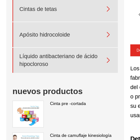

Cintas de tetas

Apósito hidrocoloide
De
Líquido antibacteriano de ácido

hipocloroso
Los
fab
del
nuevos productos
o p
Cinta pre -cortada
su 
usa
Cinta de camuflaje kinesiología
Det